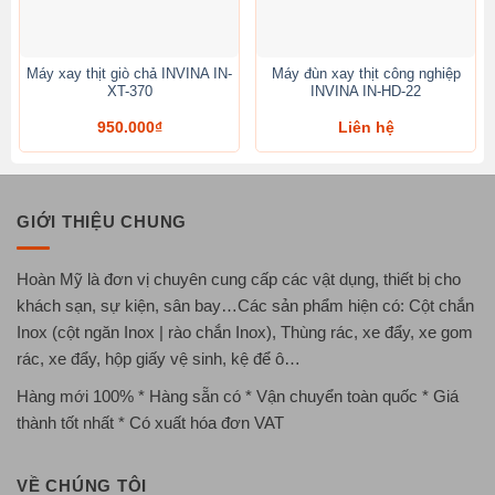
Máy xay thịt giò chả INVINA IN-
Máy đùn xay thịt công nghiệp
XT-370
INVINA IN-HD-22
950.000
₫
Liên hệ
GIỚI THIỆU CHUNG
Hoàn Mỹ là đơn vị chuyên cung cấp các vật dụng, thiết bị cho
khách sạn, sự kiện, sân bay…Các sản phẩm hiện có: Cột chắn
Inox (cột ngăn Inox | rào chắn Inox), Thùng rác, xe đẩy, xe gom
rác, xe đẩy, hộp giấy vệ sinh, kệ để ô…
Hàng mới 100% * Hàng sẵn có * Vận chuyển toàn quốc * Giá
thành tốt nhất * Có xuất hóa đơn VAT
VỀ CHÚNG TÔI