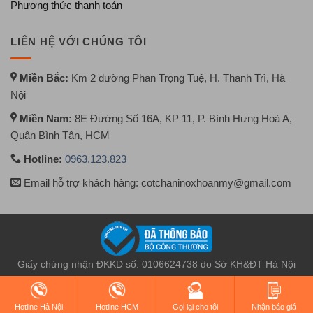
Phương thức thanh toán
LIÊN HỆ VỚI CHÚNG TÔI
Miền Bắc:
Km 2 đường Phan Trọng Tuệ, H. Thanh Trì, Hà
Nội
Miền Nam:
8E Đường Số 16A, KP 11, P. Bình Hưng Hoà A,
Quận Bình Tân, HCM
Hotline:
0963.123.823
Email hỗ trợ khách hàng: cotchaninoxhoanmy@gmail.com
Giấy chứng nhận ĐKKD số: 0106624738 do Sở KH&ĐT Hà Nội
cấp ngày 25/08/2014
Người đại diện: Nguyễn Văn Tuấn
Hotline Hà Nội
Hotline HCM
Gọi lại cho tôi
Nhận báo giá