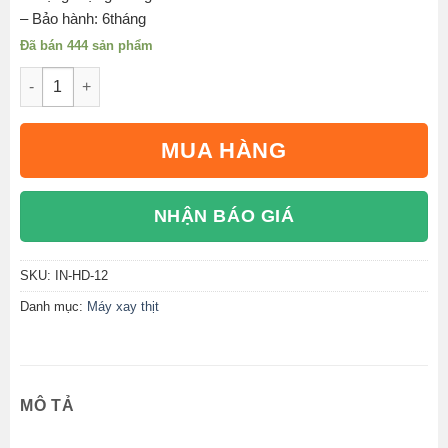
– Bảo hành: 6tháng
Đã bán 444 sản phẩm
Máy đùn xay thịt công nghiệp INVINA IN-HD-12 số lượng
MUA HÀNG
NHẬN BÁO GIÁ
SKU:
IN-HD-12
Danh mục:
Máy xay thịt
MÔ TẢ