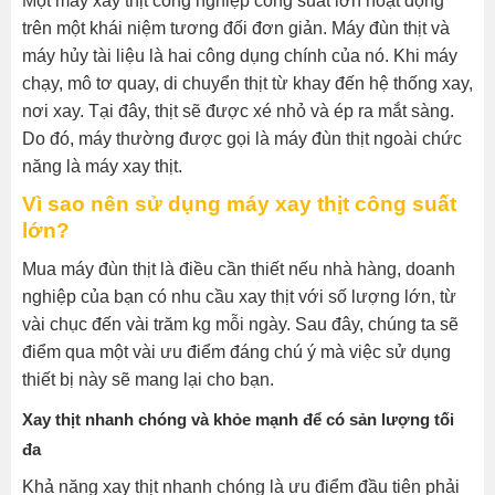
Một máy xay thịt công nghiệp công suất lớn hoạt động
trên một khái niệm tương đối đơn giản. Máy đùn thịt và
máy hủy tài liệu là hai công dụng chính của nó. Khi máy
chạy, mô tơ quay, di chuyển thịt từ khay đến hệ thống xay,
nơi xay. Tại đây, thịt sẽ được xé nhỏ và ép ra mắt sàng.
Do đó, máy thường được gọi là máy đùn thịt ngoài chức
năng là máy xay thịt.
Vì sao nên sử dụng máy xay thịt công suất
lớn?
Mua máy đùn thịt là điều cần thiết nếu nhà hàng, doanh
nghiệp của bạn có nhu cầu xay thịt với số lượng lớn, từ
vài chục đến vài trăm kg mỗi ngày. Sau đây, chúng ta sẽ
điểm qua một vài ưu điểm đáng chú ý mà việc sử dụng
thiết bị này sẽ mang lại cho bạn.
Xay thịt nhanh chóng và khỏe mạnh để có sản lượng tối
đa
Khả năng xay thịt nhanh chóng là ưu điểm đầu tiên phải