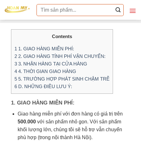
Skip
Tìm
to
kiếm:
content
Contents
1
1. GIAO HÀNG MIỄN PHÍ:
2
2. GIAO HÀNG TÍNH PHÍ VẬN CHUYỂN:
3
3. NHẬN HÀNG TẠI CỬA HÀNG
4
4. THỜI GIAN GIAO HÀNG
5
5. TRƯỜNG HỢP PHÁT SINH CHẬM TRỄ
6
D. NHỮNG ĐIỀU LƯU Ý:
1. GIAO HÀNG MIỄN PHÍ:
Giao hàng miễn phí với đơn hàng có giá trị trên
500.000
với sản phẩm nhỏ gọn. Với sản phẩm
khối lượng lớn, chúng tôi sẽ hỗ trợ vẫn chuyển
phù hợp (trong nội thành Hà Nội).