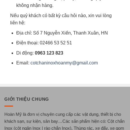
không nhận hàng.
Nếu quý khách có bất kỳ câu hỏi nào, xin vui lòng
liên hệ:
Địa chỉ: Số 7 Nguyễn Xiển, Thanh Xuân, HN
Điện thoại: 02466 53 52 51
Di động:
0963 123 823
Email:
cotchaninoxhoanmy@gmail.com
GIỚI THIỆU CHUNG
Hoàn Mỹ là đơn vị chuyên cung cấp các vật dụng, thiết bị cho
khách sạn, sự kiện, sân bay…Các sản phẩm hiện có: Cột chắn
Inox (cột ngăn Inox | rào chắn Inox), Thùng rác, xe đẩy, xe gom