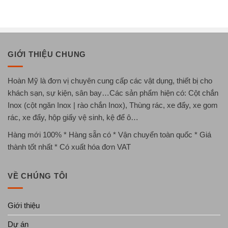
GIỚI THIỆU CHUNG
Hoàn Mỹ là đơn vị chuyên cung cấp các vật dụng, thiết bị cho
khách sạn, sự kiện, sân bay…Các sản phẩm hiện có: Cột chắn
Inox (cột ngăn Inox | rào chắn Inox), Thùng rác, xe đẩy, xe gom
rác, xe đẩy, hộp giấy vệ sinh, kệ để ô…
Hàng mới 100% * Hàng sẵn có * Vận chuyển toàn quốc * Giá
thành tốt nhất * Có xuất hóa đơn VAT
VỀ CHÚNG TÔI
Giới thiệu
Dự án